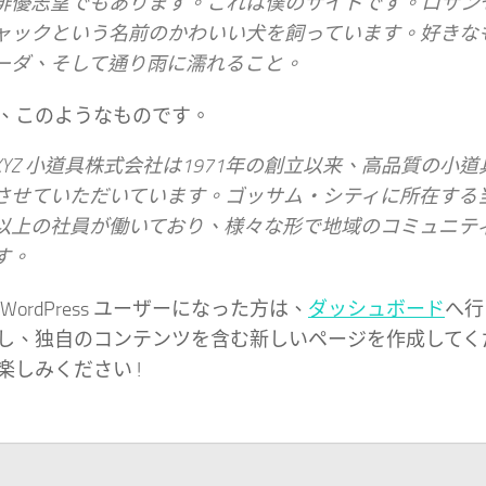
俳優志望でもあります。これは僕のサイトです。ロサン
ャックという名前のかわいい犬を飼っています。好きな
ーダ、そして通り雨に濡れること。
、このようなものです。
XYZ 小道具株式会社は1971年の創立以来、高品質の小
させていただいています。ゴッサム・シティに所在する当社
以上の社員が働いており、様々な形で地域のコミュニテ
す。
WordPress ユーザーになった方は、
ダッシュボード
へ行
し、独自のコンテンツを含む新しいページを作成してく
楽しみください !