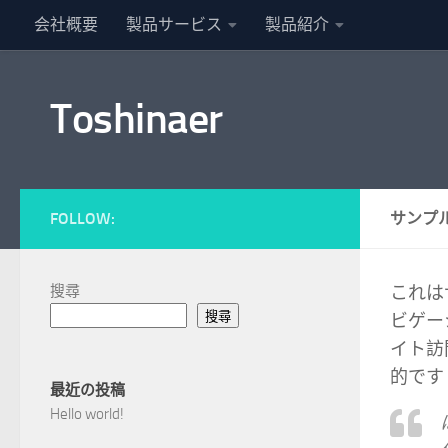
会社概要
製品サービス
製品紹介
Skip to content
Toshinaer
FOLLOW:
サンプ
搜尋
これは
搜尋
ビゲー
イト訪
的です
最近の投稿
Hello world!