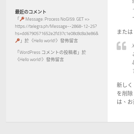
最近のコメント
「
Message: Process NoGI59. GET =>
https://telegra.ph/Message--2868-12-25?
または
hs=dd6790571652e2fd37c1e08c8c8a3e86&
」於〈
Hello world!
〉發佈留言
「
WordPress コメントの投稿者
」於
〈
Hello world!
〉發佈留言
新しく 
を削除
は、お